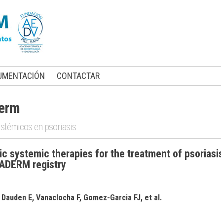
UMENTACIÓN
CONTACTAR
derm
istémicos en psoriasis
ic systemic therapies for the treatment of psoriasis
DADERM registry
 Dauden E, Vanaclocha F, Gomez-Garcia FJ, et al.